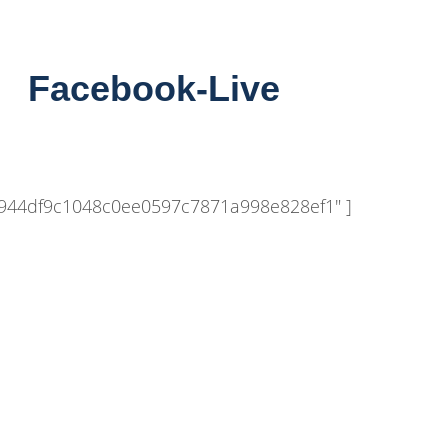
Facebook-Live
7944df9c1048c0ee0597c7871a998e828ef1" ]