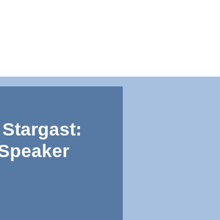
Stargast:
 Speaker