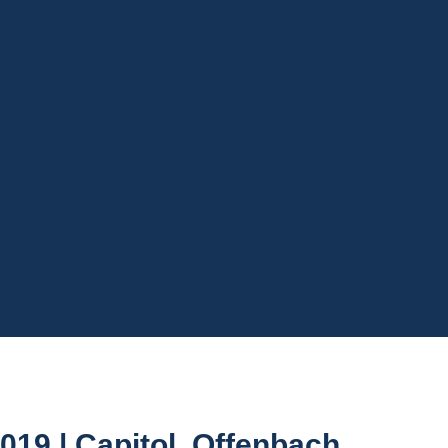
0
2
0
5
9
age
Stunden
Minuten
9
unden
019 | Capitol, Offenbach