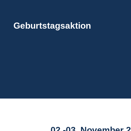
0
Geburtstagsaktion
T
4
Sek
02.-03. November 2