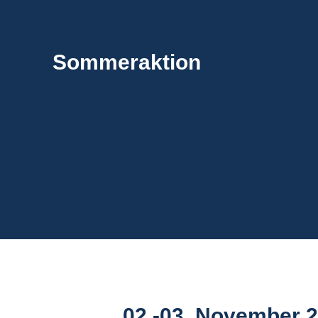
0
Sommeraktion
T
5
Sek
02.-03. November 2