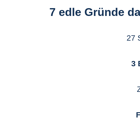
7 edle Gründe da
27 S
3
Z
F