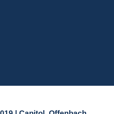
0
1
5
2
4
age
Stunden
Minuten
0
unden
019 | Capitol, Offenbach